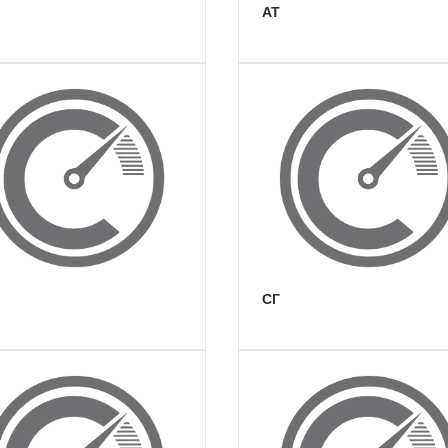
АТ
СГ