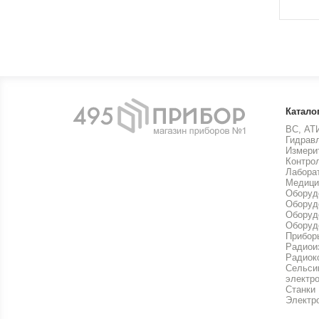
Катало
ВС, АТ
Гидрав
Измери
Контро
Лабора
Медици
Оборуд
Оборуд
Оборуд
Оборуд
Прибор
Радиои
Радиок
Сельси
электр
Станки
Электр