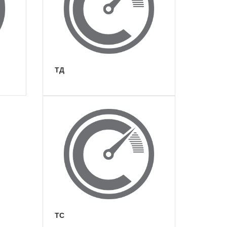
ТД
ТС