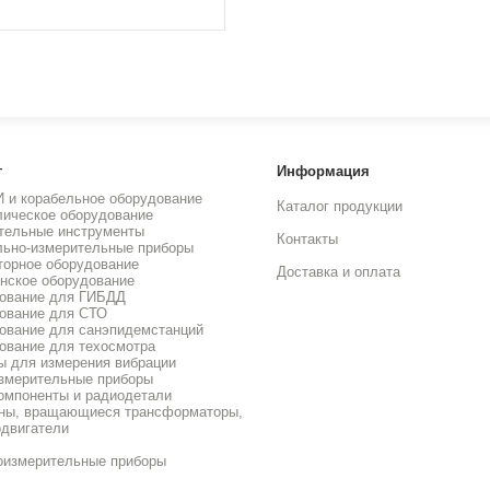
г
Информация
И и корабельное оборудование
Каталог продукции
лическое оборудование
тельные инструменты
Контакты
льно-измерительные приборы
торное оборудование
Доставка и оплата
нское оборудование
ование для ГИБДД
ование для СТО
ование для санэпидемстанций
ование для техосмотра
ы для измерения вибрации
змерительные приборы
омпоненты и радиодетали
ны, вращающиеся трансформаторы,
одвигатели
оизмерительные приборы