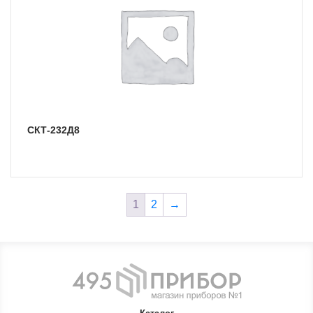
СКТ-232Д8
1
2
→