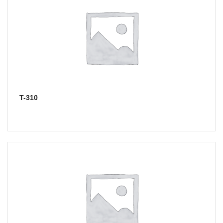
T-310