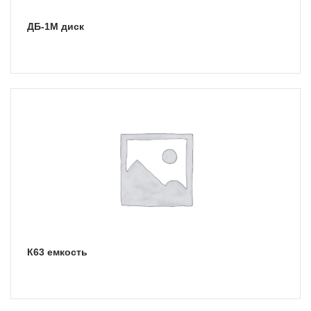
ДБ-1М диск
К63 емкость