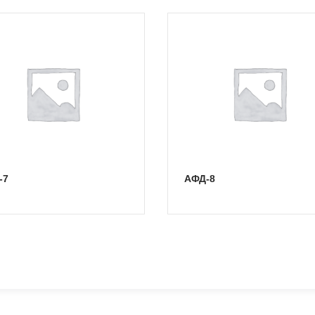
-7
АФД-8