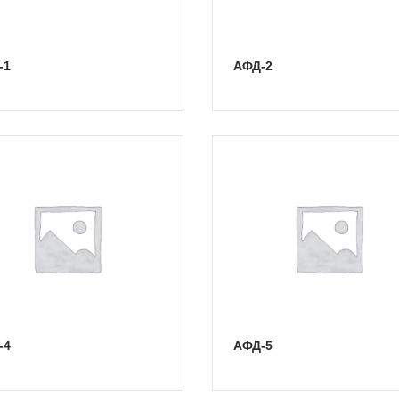
-1
АФД-2
-4
АФД-5