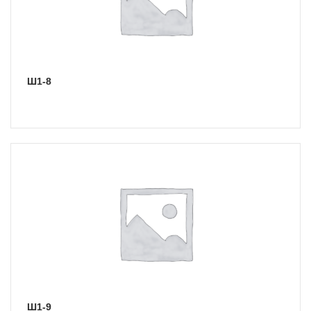
Ш1-8
Ш1-9