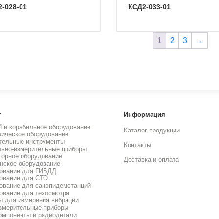
2-028-01
КСД2-033-01
1
2
3
→
г
Информация
И и корабельное оборудование
Каталог продукции
лическое оборудование
тельные инструменты
Контакты
льно-измерительные приборы
торное оборудование
Доставка и оплата
нское оборудование
ование для ГИБДД
ование для СТО
ование для санэпидемстанций
ование для техосмотра
ы для измерения вибрации
змерительные приборы
омпоненты и радиодетали