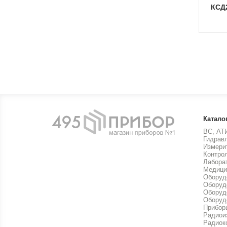
КСД
Катало
ВС, АТ
Гидрав
Измери
Контро
Лабора
Медици
Оборуд
Оборуд
Оборуд
Оборуд
Прибор
Радиои
Радиок