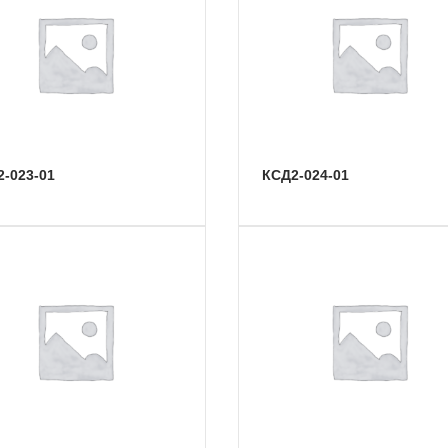
2-023-01
КСД2-024-01