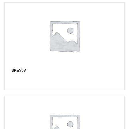
ВКн553