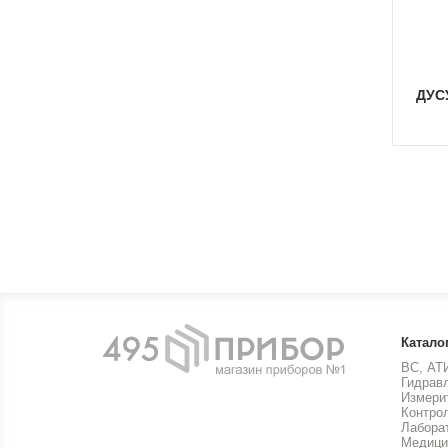
ДУ
Катало
ВС, АТ
Гидрав
Измери
Контро
Лабора
Медици