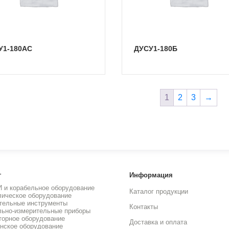
СУ1-180АС
ДУСУ1-180Б
1
2
3
→
г
Информация
И и корабельное оборудование
Каталог продукции
лическое оборудование
тельные инструменты
Контакты
льно-измерительные приборы
торное оборудование
Доставка и оплата
нское оборудование