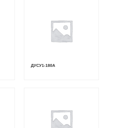
ДУСУ1-180А