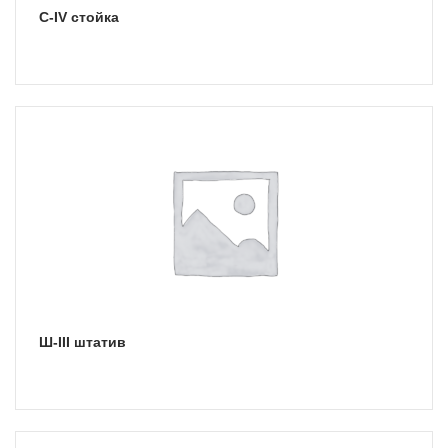
С-IV стойка
Ш-III штатив