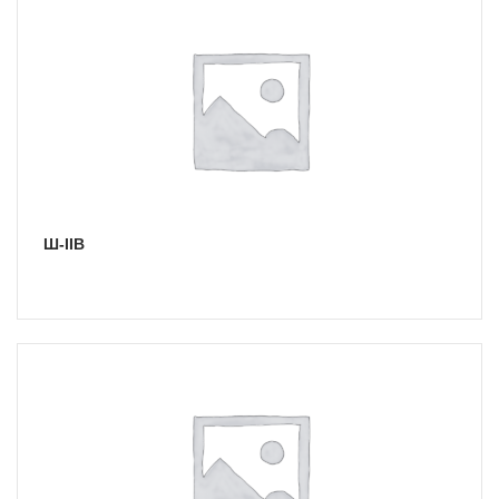
Ш-IIВ