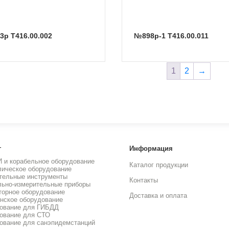
93р Т416.00.002
№898р-1 Т416.00.011
1
2
→
г
Информация
И и корабельное оборудование
Каталог продукции
лическое оборудование
тельные инструменты
Контакты
льно-измерительные приборы
торное оборудование
Доставка и оплата
нское оборудование
ование для ГИБДД
ование для СТО
ование для санэпидемстанций