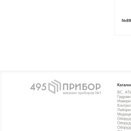
№8
Катало
ВС, АТ
Гидрав
Измери
Контро
Лабора
Медици
Оборуд
Оборуд
Оборуд