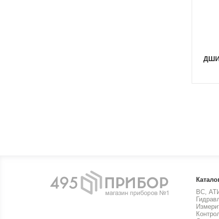
ДШИ
Катало
ВС, АТ
Гидрав
Измери
Контро