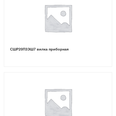
СШР20П3ЭШ7 вилка приборная