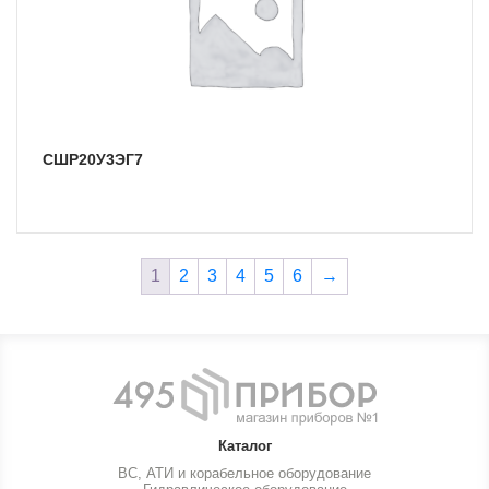
СШР20У3ЭГ7
1
2
3
4
5
6
→
Каталог
ВС, АТИ и корабельное оборудование