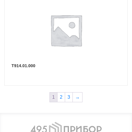
Т914.01.000
1
2
3
→