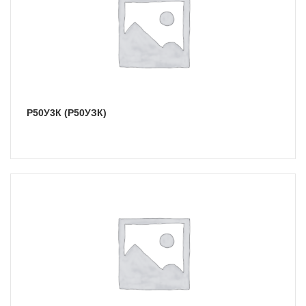
Р50У3К (Р50УЗК)