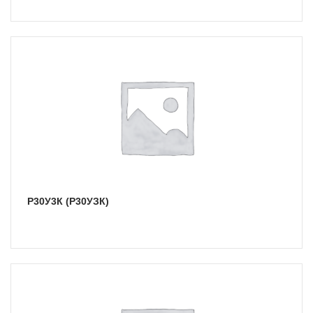
Р30У3К (Р30УЗК)