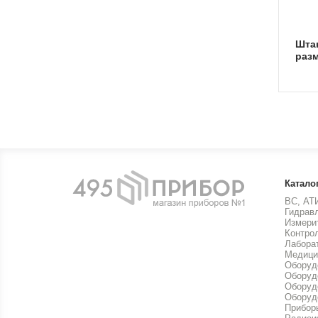
штангенциркули
раз
Катало
ВС, АТ
Гидрав
Измери
Контро
Лабора
Медици
Оборуд
Оборуд
Оборуд
Оборуд
Прибор