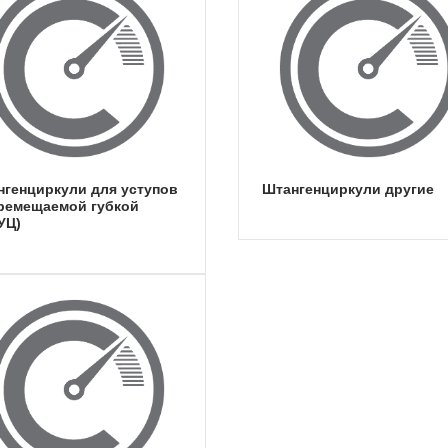
штангенциркули другие
еремещаемой губкой
УЦ)