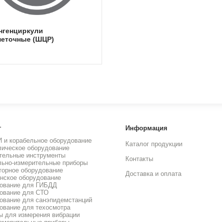
меточные (ШЦР)
г
Информация
И и корабельное оборудование
Каталог продукции
лическое оборудование
тельные инструменты
Контакты
льно-измерительные приборы
торное оборудование
Доставка и оплата
нское оборудование
ование для ГИБДД
ование для СТО
ование для санэпидемстанций
ование для техосмотра
ы для измерения вибрации