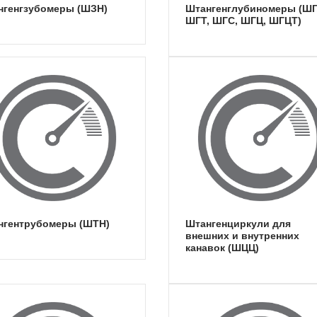
ангенгзубомеры (ШЗН)
штангенглубиномеры (ШГ,
ШГТ, ШГС, ШГЦ, ШГЦТ)
ангентрубомеры (ШТН)
штангенциркули для
внешних и внутренних
канавок (ШЦЦ)