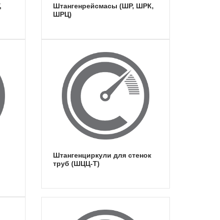
штангенрейсмасы (ШР, ШРК,
ШРЦ)
штангенциркули для стенок
труб (ШЦЦ-Т)