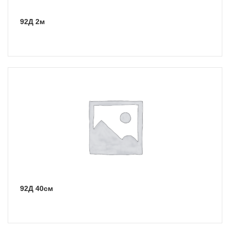
92Д 2м
92Д 40см