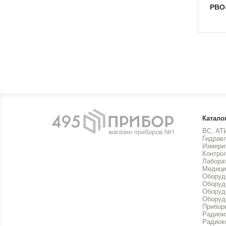
РВО
Катало
ВС, АТ
Гидрав
Измери
Контро
Лабора
Медици
Оборуд
Оборуд
Оборуд
Оборуд
Прибор
Радиои
Радиок