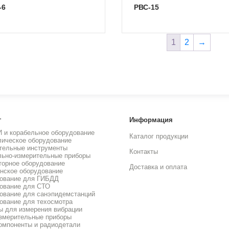
-6
РВС-15
1
2
→
г
Информация
И и корабельное оборудование
Каталог продукции
лическое оборудование
тельные инструменты
Контакты
льно-измерительные приборы
торное оборудование
Доставка и оплата
нское оборудование
ование для ГИБДД
ование для СТО
ование для санэпидемстанций
ование для техосмотра
ы для измерения вибрации
змерительные приборы
омпоненты и радиодетали