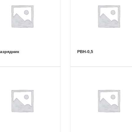
разрядник
РВН-0,5