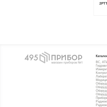
2Р
Катало
ВС, АТ
Гидрав
Измери
Контро
Лабора
Медици
Оборуд
Оборуд
Оборуд
Оборуд
Прибор
Радиои
Радиок