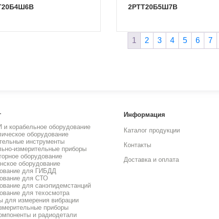
ТТ20Б4Ш6В
2РТТ20Б5Ш7В
1
2
3
4
5
6
7
г
Информация
И и корабельное оборудование
Каталог продукции
лическое оборудование
тельные инструменты
Контакты
льно-измерительные приборы
торное оборудование
Доставка и оплата
нское оборудование
ование для ГИБДД
ование для СТО
ование для санэпидемстанций
ование для техосмотра
ы для измерения вибрации
змерительные приборы
омпоненты и радиодетали