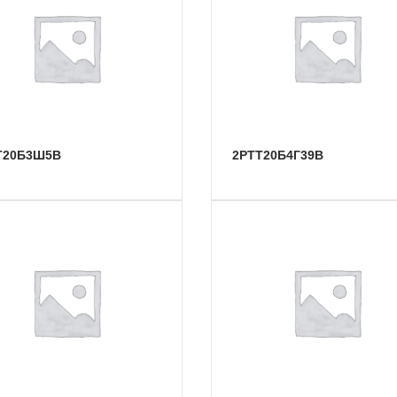
ТТ20Б3Ш5В
2РТТ20Б4Г39В