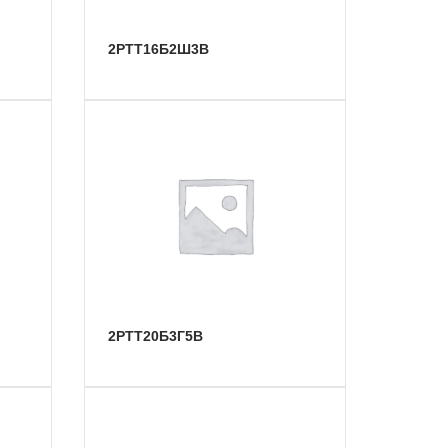
2РТТ16Б2Ш3В
2РТТ20Б3Г5В