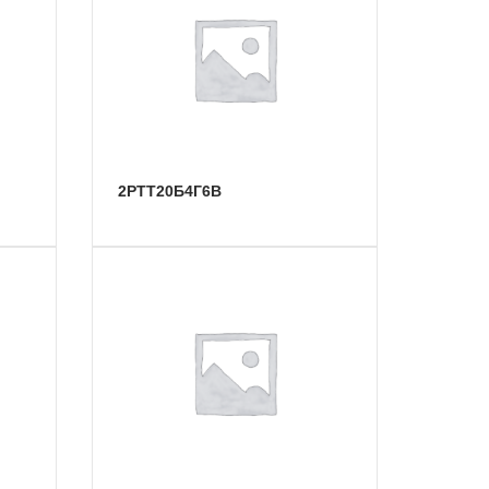
2РТТ20Б4Г6В