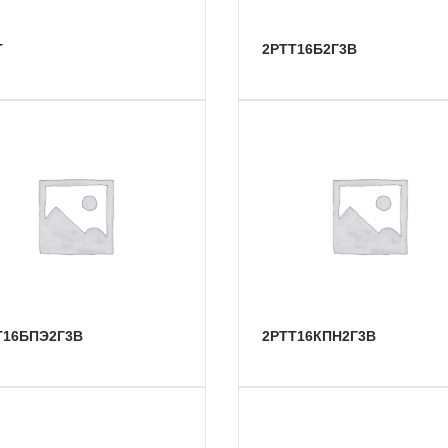
Т
2РТТ16Б2Г3В
ТТ16БПЭ2Г3В
2РТТ16КПН2Г3В