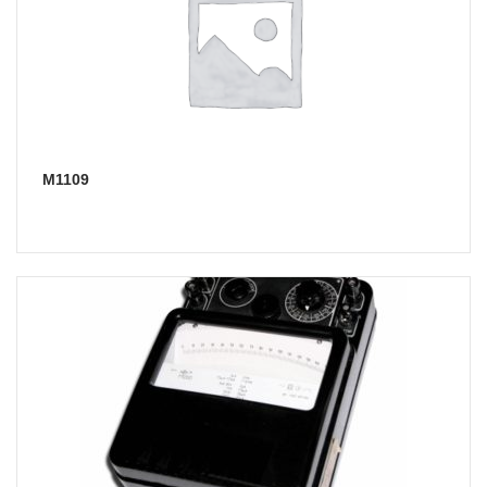
М1109