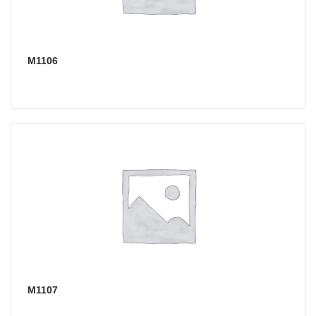
М1106
М1107