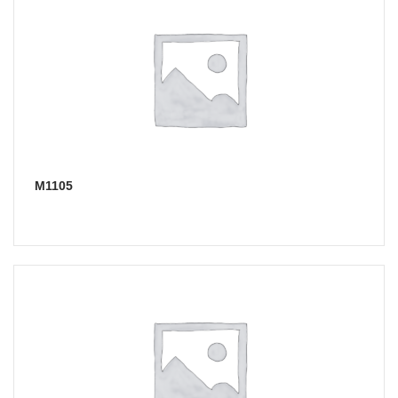
М1105