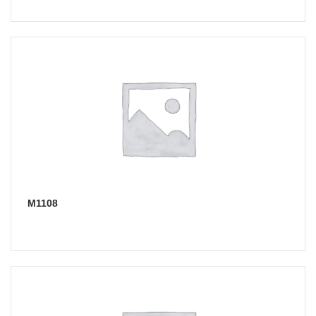
М1108