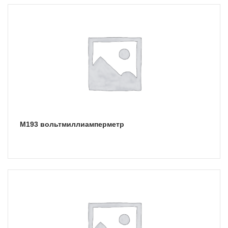
М193 вольтмиллиамперметр