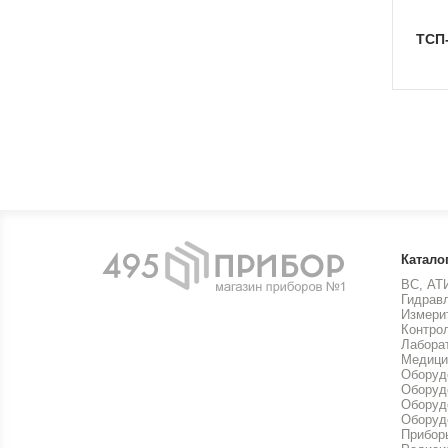
ТСП
Катало
ВС, АТ
Гидрав
Измери
Контро
Лабора
Медици
Оборуд
Оборуд
Оборуд
Оборуд
Прибор