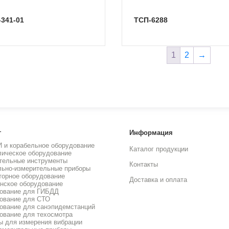
-341-01
ТСП-6288
1
2
→
г
Информация
И и корабельное оборудование
Каталог продукции
лическое оборудование
тельные инструменты
Контакты
льно-измерительные приборы
торное оборудование
Доставка и оплата
нское оборудование
ование для ГИБДД
ование для СТО
ование для санэпидемстанций
ование для техосмотра
ы для измерения вибрации