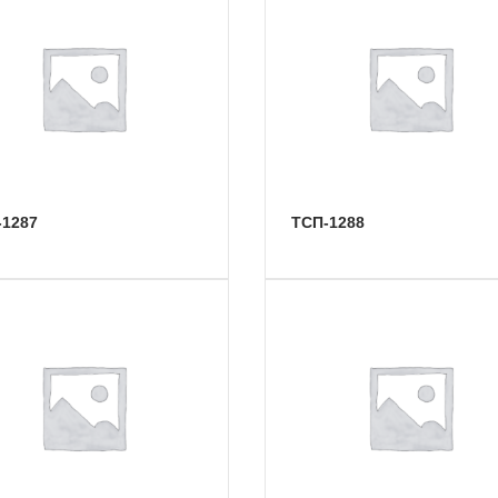
-1287
ТСП-1288