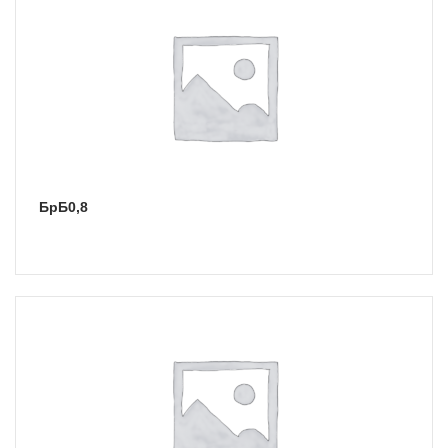
БрБ0,8