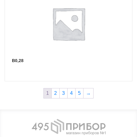
В0,28
1
2
3
4
5
→