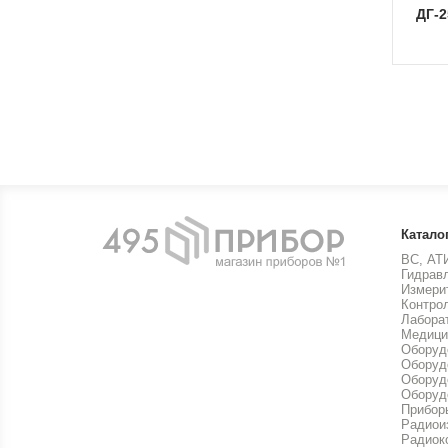
ДГ-
Катало
ВС, АТ
Гидрав
Измери
Контро
Лабора
Медици
Оборуд
Оборуд
Оборуд
Оборуд
Прибор
Радиои
Радиок