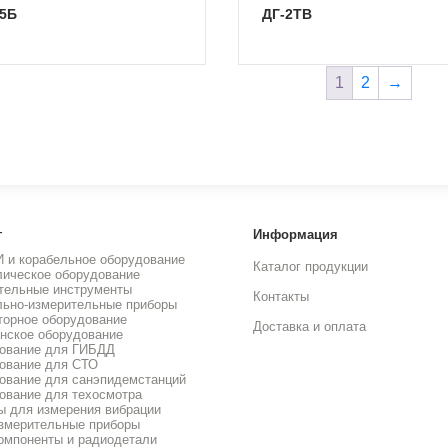
25Б
ДГ-2ТВ
1
2
→
г
Информация
И и корабельное оборудование
Каталог продукции
лическое оборудование
тельные инструменты
Контакты
льно-измерительные приборы
торное оборудование
Доставка и оплата
нское оборудование
ование для ГИБДД
ование для СТО
ование для санэпидемстанций
ование для техосмотра
ы для измерения вибрации
змерительные приборы
омпоненты и радиодетали