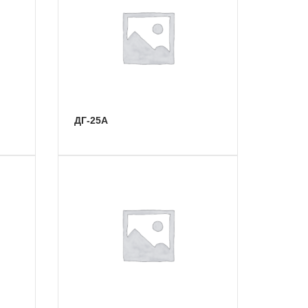
ДГ-25А