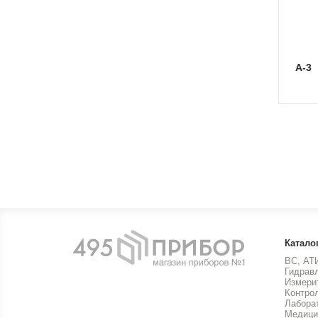
А-3
Катало
ВС, АТ
Гидрав
Измери
Контро
Лабора
Медици