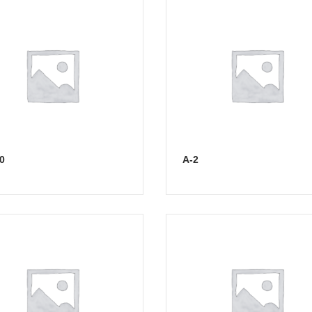
40
А-2