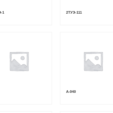
Э-1
2ТУЭ-111
А-040