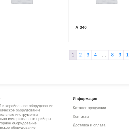
А-340
1
2
3
4
…
8
9
1
г
Информация
И и корабельное оборудование
Каталог продукции
лическое оборудование
тельные инструменты
Контакты
льно-измерительные приборы
торное оборудование
Доставка и оплата
нское оборудование