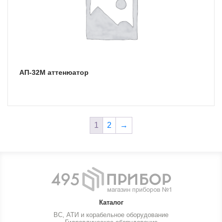
АП-32М аттенюатор
1
2
→
Каталог
ВС, АТИ и корабельное оборудование