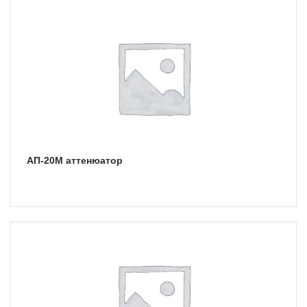
АП-20М аттенюатор