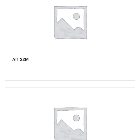
АП-22М