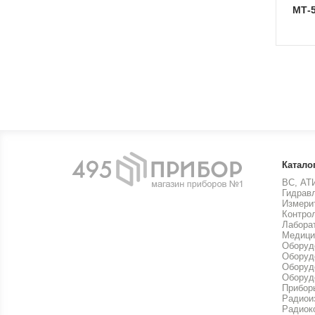
МТ
Катало
ВС, АТ
Гидрав
Измери
Контро
Лабора
Медици
Оборуд
Оборуд
Оборуд
Оборуд
Прибор
Радиои
Радиок