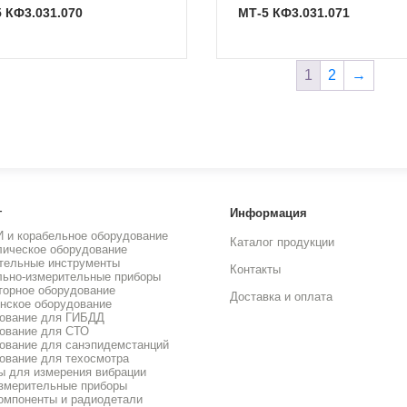
-5 КФ3.031.070
МТ-5 КФ3.031.071
1
2
→
г
Информация
И и корабельное оборудование
Каталог продукции
лическое оборудование
тельные инструменты
Контакты
льно-измерительные приборы
торное оборудование
Доставка и оплата
нское оборудование
ование для ГИБДД
ование для СТО
ование для санэпидемстанций
ование для техосмотра
ы для измерения вибрации
змерительные приборы
омпоненты и радиодетали