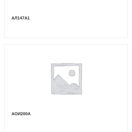
АЛ147А1
АОИ200А