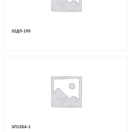
32ДЛ-105
3Л128А-1