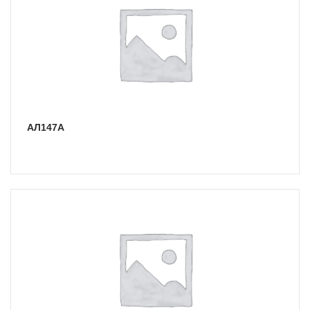
АЛ147А