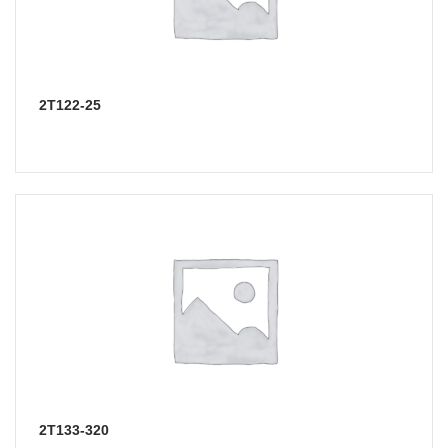
2Т122-25
2Т133-320