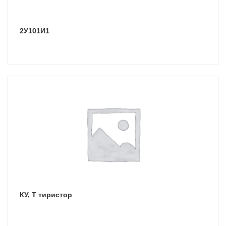
2У101И1
КУ, Т тиристор