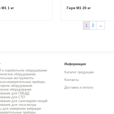
я M1 1 кг
Гиря M1 20 кг
1
2
→
г
Информация
И и корабельное оборудование
Каталог продукции
лическое оборудование
тельные инструменты
Контакты
льно-измерительные приборы
торное оборудование
Доставка и оплата
нское оборудование
ование для ГИБДД
ование для СТО
ование для санэпидемстанций
ование для техосмотра
ы для измерения вибрации
змерительные приборы