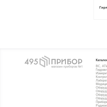
Гир
Катало
ВС, АТ
Гидрав
Измери
Контро
Лабора
Медици
Оборуд
Оборуд
Оборуд
Оборуд
Прибор
Радиои