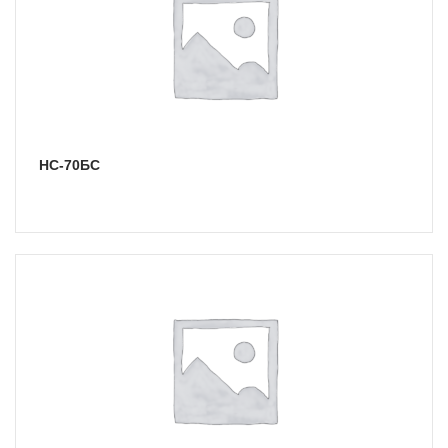
НС-70БС