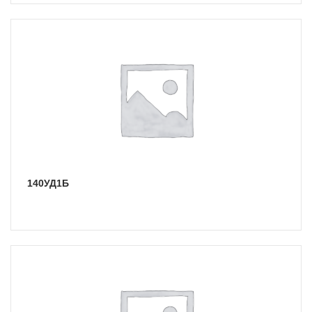
140УД1Б