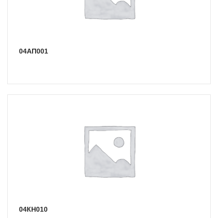
04АП001
04КН010