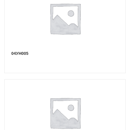
04УН005