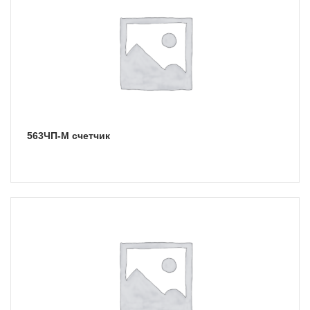
563ЧП-М счетчик