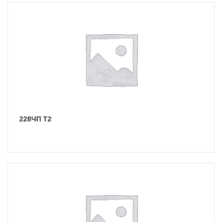
228ЧП Т2