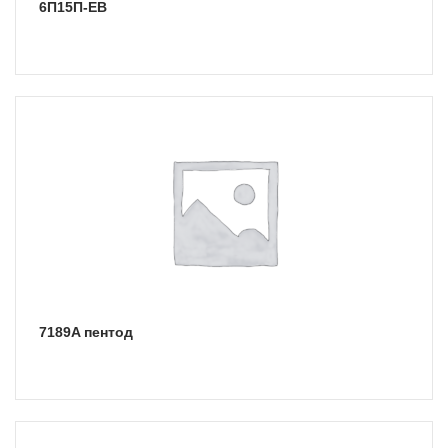
6П15П-ЕВ
7189A пентод