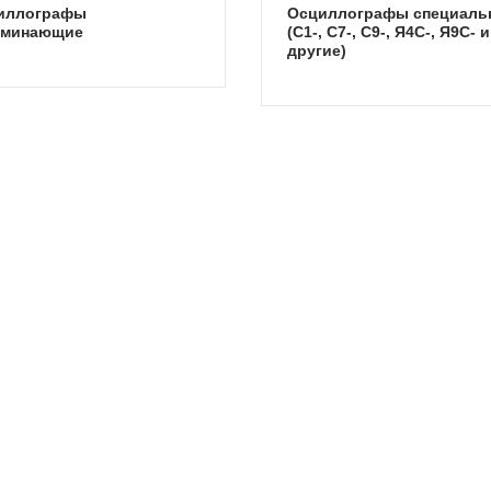
осциллографы специальные
оминающие
(С1-, С7-, С9-, Я4С-, Я9С- и
другие)