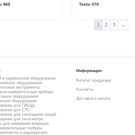
to 465
Testo 470
1
2
3
→
г
Информация
И и корабельное оборудование
Каталог продукции
лическое оборудование
тельные инструменты
Контакты
льно-измерительные приборы
торное оборудование
Доставка и оплата
нское оборудование
ование для ГИБДД
ование для СТО
ование для санэпидемстанций
ование для техосмотра
ы для измерения вибрации
змерительные приборы
омпоненты и радиодетали