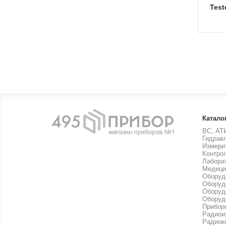
tes
Катало
ВС, АТ
Гидрав
Измери
Контро
Лабора
Медици
Оборуд
Оборуд
Оборуд
Оборуд
Прибор
Радиои
Радиок