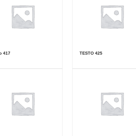
to 417
TESTO 425