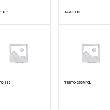
to 105
testo 110
TO 335
TESTO 350М/ХL