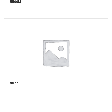
Д506М
Д577