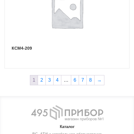
КСМ4-209
1
2
3
4
…
6
7
8
→
Каталог