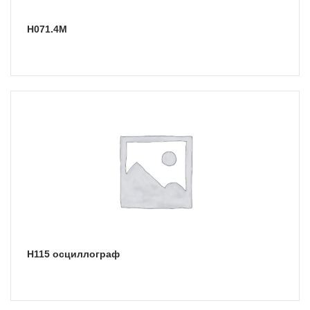
Н071.4М
Н115 осциллограф